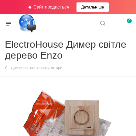
🔥 Сайт продається
Детальніше
0
ElectroHouse Димер світле
дерево Enzo
Диммери, світлорегулятори