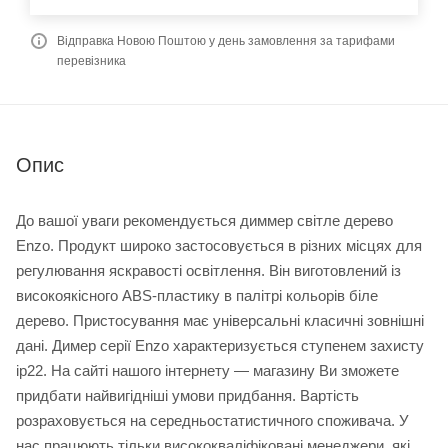
Відправка Новою Поштою у день замовлення за тарифами
перевізника
Опис
До вашої уваги рекомендується диммер світле дерево
Enzo. Продукт широко застосовується в різних місцях для
регулювання яскравості освітлення. Він виготовлений із
високоякісного ABS-пластику в палітрі кольорів біле
дерево. Пристосування має універсальні класичні зовнішні
дані. Димер серії Enzo характеризується ступенем захисту
ip22. На сайті нашого інтернету — магазину Ви зможете
придбати найвигідніші умови придбання. Вартість
розраховується на середньостатистичного споживача. У
нас працюють тільки висококваліфіковані менеджери, які