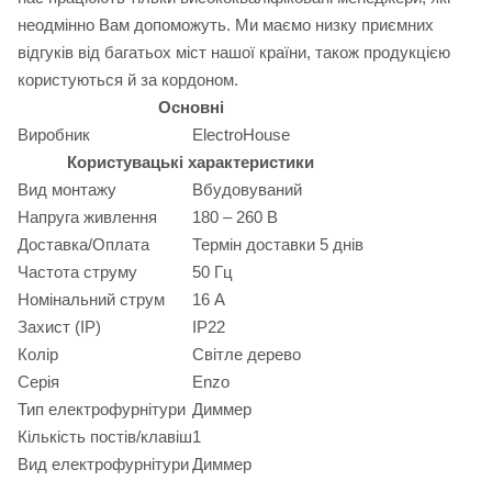
неодмінно Вам допоможуть. Ми маємо низку приємних
відгуків від багатьох міст нашої країни, також продукцією
користуються й за кордоном.
Основні
Виробник
ElectroHouse
Користувацькі характеристики
Вид монтажу
Вбудовуваний
Напруга живлення
180 – 260 В
Доставка/Оплата
Термін доставки 5 днів
Частота струму
50 Гц
Номінальний струм
16 А
Захист (IP)
IP22
Колір
Світле дерево
Серія
Enzo
Тип електрофурнітури
Диммер
Кількість постів/клавіш
1
Вид електрофурнітури
Диммер