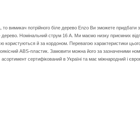
 то вимикач потрійного біле дерево Enzo Ви зможете придбати з
е дерево. Номінальний струм 16 А. Ми маємо низку приємних відгу
цією користуються й за кордоном. Перевагою характеристики цьог
окоякісний ABS-пластик. Замовити можна його за зазначеними но
ь асортимент сертифікований в Україні та має міжнародний і євр