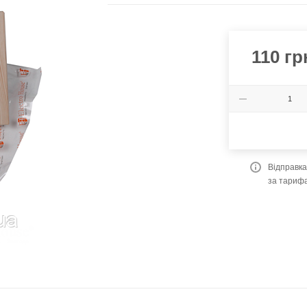
110
гр
Відправк
за тариф