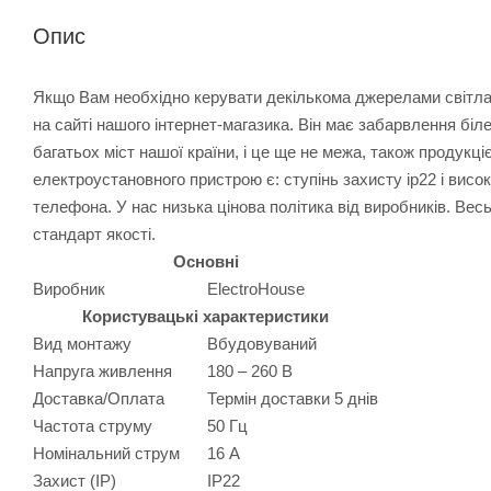
Опис
Якщо Вам необхідно керувати декількома джерелами світла,
на сайті нашого інтернет-магазика. Він має забарвлення біл
багатьох міст нашої країни, і це ще не межа, також продук
електроустановного пристрою є: ступінь захисту ip22 і вис
телефона. У нас низька цінова політика від виробників. Вес
стандарт якості.
Основні
Виробник
ElectroHouse
Користувацькі характеристики
Вид монтажу
Вбудовуваний
Напруга живлення
180 – 260 В
Доставка/Оплата
Термін доставки 5 днів
Частота струму
50 Гц
Номінальний струм
16 А
Захист (IP)
IP22