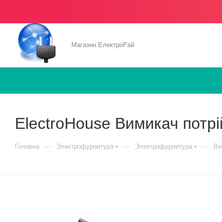
Магазин ЕлектроРай
ElectroHouse Вимикач потрі
—
—
—
Головна
Электрофурнитура
Электрофурнитура
Ви