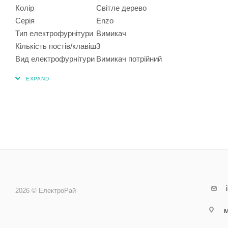
Колір
Світле дерево
Серія
Enzo
Тип електрофурнітури
Вимикач
Кількість постів/клавіш
3
Вид електрофурнітури
Вимикач потрійний
2026 © ЕлектроРай
м