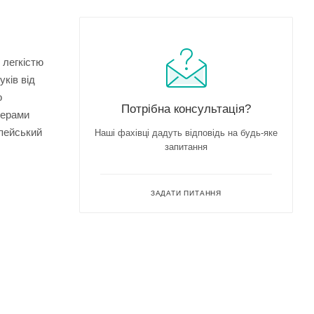
 легкістю
ків від
о
Потрібна консультація?
мерами
опейський
Наші фахівці дадуть відповідь на будь-яке
запитання
ЗАДАТИ ПИТАННЯ