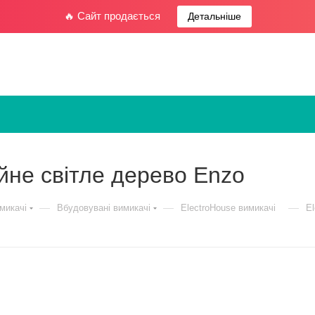
🔥 Сайт продається
Детальніше
йне світле дерево Enzo
—
—
—
микачі
Вбудовувані вимикачі
ElectroHouse вимикачі
El