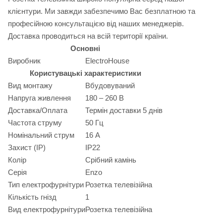
клієнтури. Ми завжди забезпечимо Вас безплатною та
професійною консультацією від наших менеджерів.
Доставка проводиться на всій території країни.
Основні
Виробник
ElectroHouse
Користувацькі характеристики
Вид монтажу
Вбудовуваний
Напруга живлення
180 – 260 В
Доставка/Оплата
Термін доставки 5 днів
Частота струму
50 Гц
Номінальний струм
16 А
Захист (IP)
IP22
Колір
Срібний камінь
Серія
Enzo
Тип електрофурнітури
Розетка телевізійна
Кількість гнізд
1
Вид електрофурнітури
Розетка телевізійна