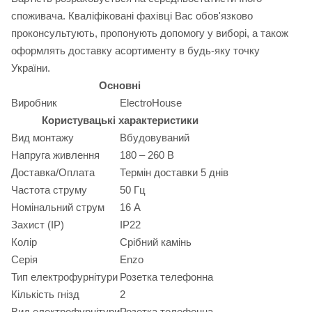
споживача. Кваліфіковані фахівці Вас обов'язково
проконсультують, пропонують допомогу у виборі, а також
оформлять доставку асортименту в будь-яку точку
України.
Основні
Виробник
ElectroHouse
Користувацькі характеристики
Вид монтажу
Вбудовуваний
Напруга живлення
180 – 260 В
Доставка/Оплата
Термін доставки 5 днів
Частота струму
50 Гц
Номінальний струм
16 А
Захист (IP)
IP22
Колір
Срібний камінь
Серія
Enzo
Тип електрофурнітури
Розетка телефонна
Кількість гнізд
2
Вид електрофурнітури
Розетка телефонна