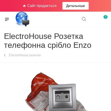
🔥 Сайт продається
Детальніше
0
ElectroHouse Розетка
телефонна срібло Enzo
ElectroHouse розетки