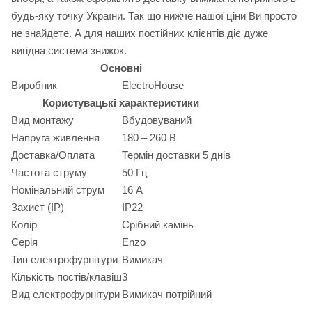
будь-яку точку України. Так що нижче нашої ціни Ви просто
не знайдете. А для наших постійних клієнтів діє дуже
вигідна система знижок.
Основні
Виробник
ElectroHouse
Користувацькі характеристики
Вид монтажу
Вбудовуваний
Напруга живлення
180 – 260 В
Доставка/Оплата
Термін доставки 5 днів
Частота струму
50 Гц
Номінальний струм
16 А
Захист (IP)
IP22
Колір
Срібний камінь
Серія
Enzo
Тип електрофурнітури
Вимикач
Кількість постів/клавіш
3
Вид електрофурнітури
Вимикач потрійний