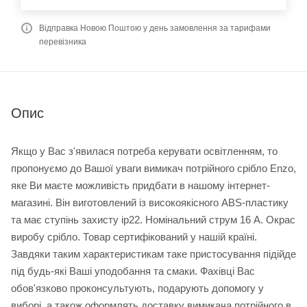
Відправка Новою Поштою у день замовлення за тарифами
перевізника
Опис
Якщо у Вас з'явилася потреба керувати освітленням, то
пропонуємо до Вашої уваги вимикач потрійного срібло Enzo,
яке Ви маєте можливість придбати в нашому інтернет-
магазині. Він виготовлений із високоякісного ABS-пластику
та має ступінь захисту ip22. Номінальний струм 16 А. Окрас
виробу срібло. Товар сертифікований у нашій країні.
Завдяки таким характеристикам таке пристосування підійде
під будь-які Ваші уподобання та смаки. Фахівці Вас
обов'язково проконсультують, подарують допомогу у
виборі, а також оформлять доставку вимикача потрійного в