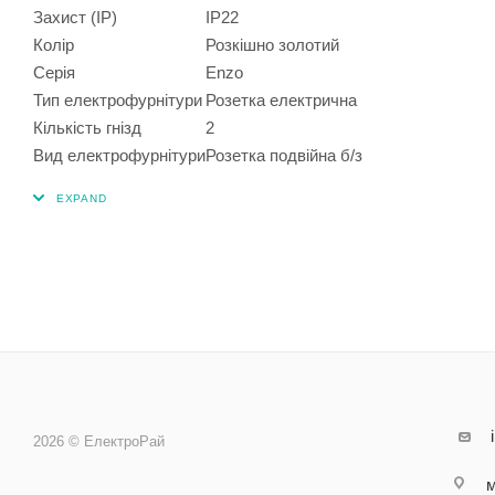
Захист (IP)
IP22
Колір
Розкішно золотий
Серія
Enzo
Тип електрофурнітури
Розетка електрична
Кількість гнізд
2
Вид електрофурнітури
Розетка подвійна б/з
2026 © ЕлектроРай
м