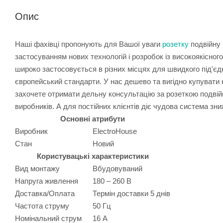
Опис
Наші фахівці пропонують для Вашої уваги
розетку
подвійну 
застосуванням нових технологій і розробок із високоякісног
широко застосовується в різних місцях для швидкого під'єд
європейський стандарти. У нас дешево та вигідно купувати 
захочете отримати дельну консультацію за розеткою подвійн
виробників. А для постійних клієнтів діє чудова система зни
Основні атрибути
Виробник
ElectroHouse
Стан
Новий
Користувацькі характеристики
Вид монтажу
Вбудовуваний
Напруга живлення
180 – 260 В
Доставка/Оплата
Термін доставки 5 днів
Частота струму
50 Гц
Номінальний струм
16 А