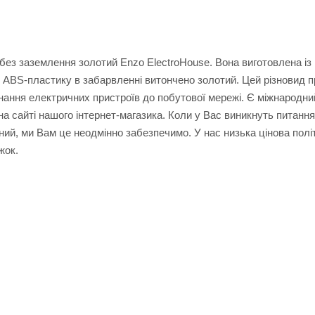
без заземлення золотий Enzo ElectroHouse. Вона виготовлена із
о ABS-пластику в забарвленні витончено золотий. Цей різновид п
нання електричних пристроїв до побутової мережі. Є міжнародний
на сайті нашого інтернет-магазика. Коли у Вас виникнуть питанн
ий, ми Вам це неодмінно забезпечимо. У нас низька цінова політ
жок.