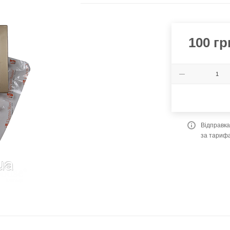
100
гр
Відправк
за тариф