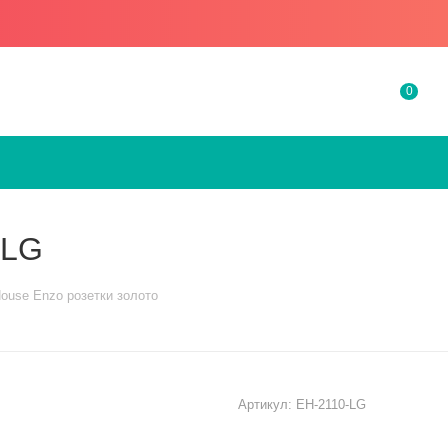
0
-LG
House Enzo розетки золото
Артикул:
EH-2110-LG