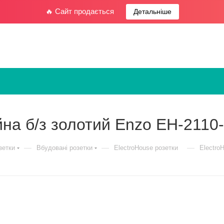
🔥 Сайт продається
Детальніше
йна б/з золотий Enzo EH-2110
—
—
—
зетки
Вбудовані розетки
ElectroHouse розетки
Electro