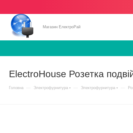
Магазин ЕлектроРай
ElectroHouse Розетка подві
—
—
—
Головна
Электрофурнитура
Электрофурнитура
Ро