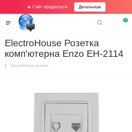
🔥 Сайт продається
Детальніше
0
ElectroHouse Розетка
комп'ютерна Enzo EH-2114
ElectroHouse розетки