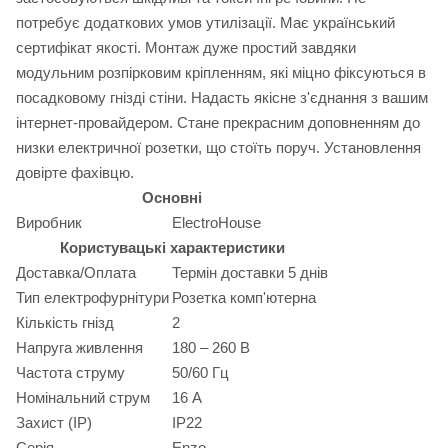
потребує додаткових умов утилізації. Має український
сертифікат якості. Монтаж дуже простий завдяки
модульним розпірковим кріпленням, які міцно фіксуються в
посадковому гнізді стіни. Надасть якісне з'єднання з вашим
інтернет-провайдером. Стане прекрасним доповненням до
низки електричної розетки, що стоїть поруч. Установлення
довірте фахівцю.
Основні
Виробник
ElectroHouse
Користувацькі характеристики
Доставка/Оплата
Термін доставки 5 днів
Тип електрофурнітури
Розетка комп'ютерна
Кількість гнізд
2
Напруга живлення
180 – 260 В
Частота струму
50/60 Гц
Номінальний струм
16 А
Захист (IP)
IP22
Серія
Enzo