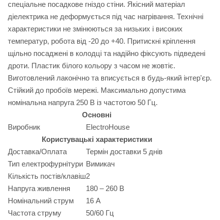
спеціальне посадкове гніздо стіни. Якісний матеріал
діелектрика не деформується під час нагрівання. Технічні
характеристики не змінюються за низьких і високих
температур, робота від -20 до +40. Притискні кріплення
щільно посаджені в колодці та надійно фіксують підведені
дроти. Пластик білого кольору з часом не жовтіє.
Виготовлений лаконічно та вписується в будь-який інтер'єр.
Стійкий до пробоїв мережі. Максимально допустима
номінальна напруга 250 В із частотою 50 Гц.
Основні
Виробник
ElectroHouse
Користувацькі характеристики
Доставка/Оплата
Термін доставки 5 днів
Тип електрофурнітури
Вимикач
Кількість постів/клавіш
2
Напруга живлення
180 – 260 В
Номінальний струм
16 А
Частота струму
50/60 Гц