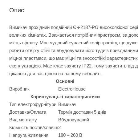
Опис
Вимикач прохідний подвійний Єн-2187-PG високоякісної сер
великих кімнатах. Вважається потрібним пристроєм, за доп
місць відразу. Має чудовий сучасний колір графіту, що дуже
робити отвір у стіні та вбудовувати його туди з приєднаним
міцної пластмаси, що має міцні та зносостійкі характеристи
експлуатацією. Має клас захисту IP22, тому захистить від д
цікавою для вас ціною на нашому вебсайті.
Основні
Виробник
ElectroHouse
Користувацькі характеристики
Тип електрофурнітури
Вимикач
Доставка/Оплата
Термін доставки 5 днів
Вид монтажу
Вбудовуваний
Кількість постів/клавіш
2
Напруга живлення
180 – 260 В