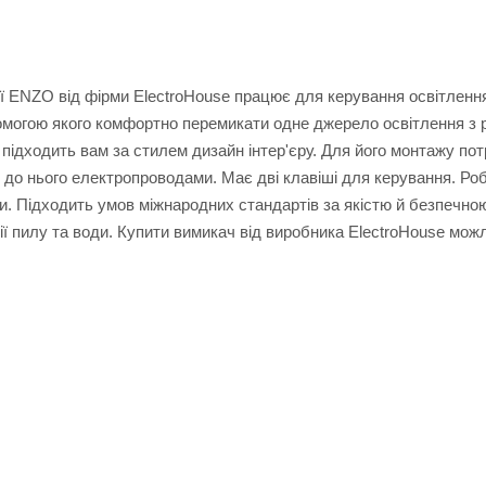
ії ENZO від фірми ElectroHouse працює для керування освітленн
омогою якого комфортно перемикати одне джерело освітлення з р
 підходить вам за стилем дизайн інтер'єру. Для його монтажу пот
и до нього електропроводами. Має дві клавіші для керування. Ро
ки. Підходить умов міжнародних стандартів за якістю й безпечно
ії пилу та води. Купити вимикач від виробника ElectroHouse мож