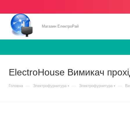
Магазин ЕлектроРай
ElectroHouse Вимикач прох
—
—
—
Головна
Электрофурнитура
Электрофурнитура
Ви