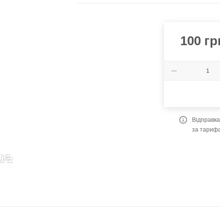
100
гр
Відправк
за тариф