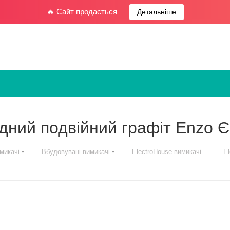
🔥 Сайт продається
Детальніше
ідний подвійний графіт Enzo 
—
—
—
микачі
Вбудовувані вимикачі
ElectroHouse вимикачі
El