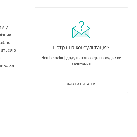
ям у
ізних
рібно
Потрібна консультація?
биться з
ю
Наші фахівці дадуть відповідь на будь-яке
запитання
ливо за
ЗАДАТИ ПИТАННЯ