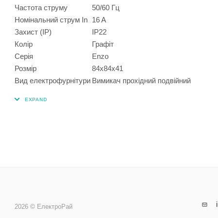
Частота струму
50/60 Гц
Номінальний струм In
16 A
Захист (IP)
IP22
Колір
Графіт
Серія
Enzo
Розмір
84х84х41
Вид електрофурнітури
Вимикач прохідний подвійний
2026 © ЕлектроРай